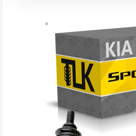
Усиленная подвеска KIA Sportage
0
Усиленная подвеска KIA Telluride
Сравнение
Усиленная подвеска Toyota Land Cruiser 200
0 товар(ов) - 0 р.
Усиленная подвеска Toyota Highlander
В корзине пусто!
Усиленная подвеска Toyota RAV4
Nissan Murano Z52