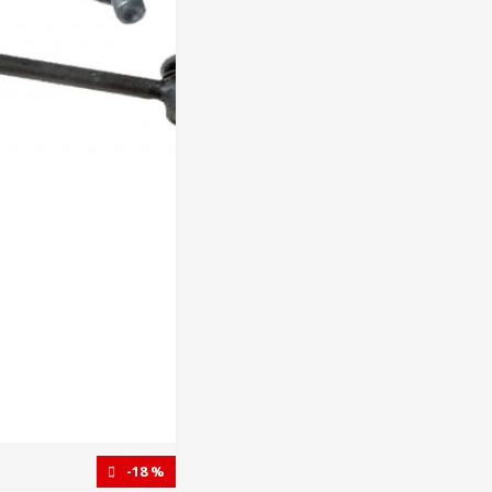
-18 %