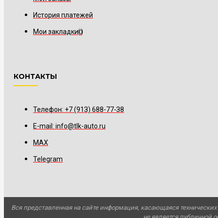
История платежей
Мои закладки
0
КОНТАКТЫ
Телефон: +7 (91З) 688-77-З8
E-mail: info@tlk-auto.ru
MAX
Telegram
Вся представленная на сайте информация, касающаяся технических 
не является публичной 