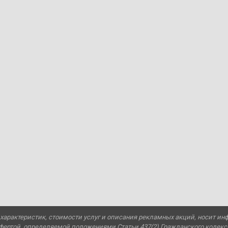
характеристик, стоимости услуг и описания рекламных акций, носит ин
офертой, определяемой положениями Статьи 437(2) Гражданского кодекс