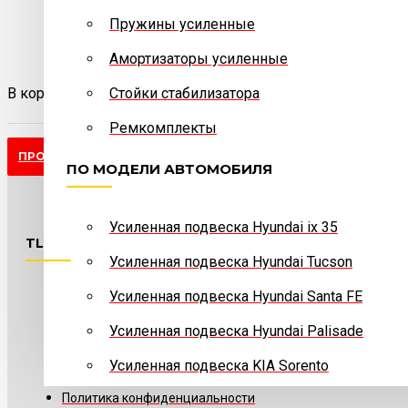
Telegram
написать сообщение
Пружины усиленные
Амортизаторы усиленные
В корзине пусто
Стойки стабилизатора
Max
написать сообщение
Ремкомплекты
ПРОДОЛЖИТЬ
ПО МОДЕЛИ АВТОМОБИЛЯ
Усиленная подвеска Hyundai ix 35
TLK-AUTO.RU
Усиленная подвеска Hyundai Tucson
Усиленная подвеска Hyundai Santa FE
О компании
Усиленная подвеска Hyundai Palisade
Реквизиты
Усиленная подвеска KIA Sorento
Отзывы клиентов
Политика конфиденциальности
ПО МОДЕЛИ АВТОМОБИЛЯ