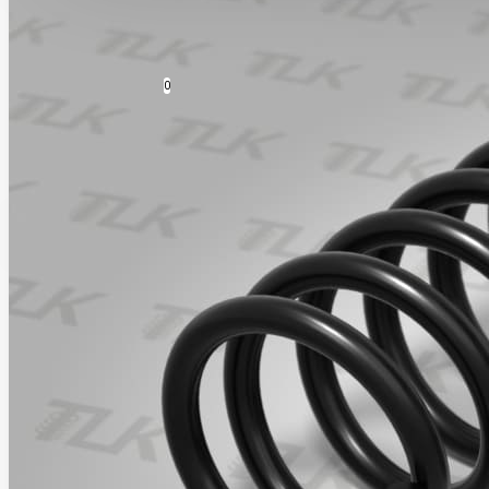
Усиленная подвеска KIA Sportage
0
Усиленная подвеска KIA Telluride
Сравнение
Усиленная подвеска Toyota Land Cruiser 200
0 товар(ов) - 0 р.
Усиленная подвеска Toyota Highlander
В корзине пусто!
Усиленная подвеска Toyota RAV4
Nissan Murano Z52