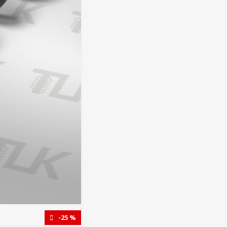
-25 %