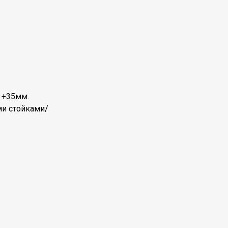
 +35мм.
ми стойками/